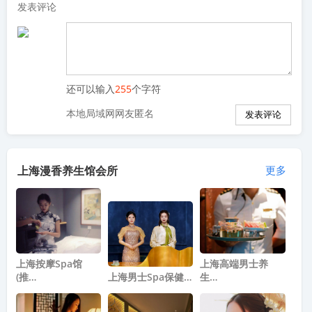
发表评论
还可以输入
255
个字符
本地局域网网友匿名
上海漫香养生馆会所
更多
上海按摩spa馆
上海高端男士养
(推…
上海男士Spa保健…
生…