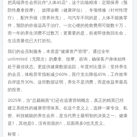
把高端养生会所比作"人体4S店"，这个比喻精准：定期保养（预
防性桑拿按摩）、故障诊断（健康评估）、专项维修（针对性理
疗）、配件升级（营养补充）。与汽车不同的是，人体不能换零
件，预防的价值远高于治疗。一次心梗的抢救费用可能数十万，
而一年的养生消费不过数万；更重要的是，前者即使救回生命，
生活质量也已大打折扣。
我们的会员制服务，本质是"健康资产管理"。通过全年
unlimited（无限次）的桑拿、按摩、咨询，确保客户身体始终
处于最佳状态。更提供健康数据追踪，年度对比显示：坚持养生
的会员，体检异常指标减少60%，医疗支出降低45%，工作效率
自评提升30%。这些数据证明，养生不是消费，而是收益率最高
的投资。
2025年，当"总裁碗燕"们还在追逐营销概念，真正的精英已经
建立系统性的健康管理体系。在这个意义上，选择一家专业、私
密、科技赋能的养生会所，是当代男士最明智的决策之一。健康
是1，其他是0，没有前面的1，后面再多0也无意义。
标签：