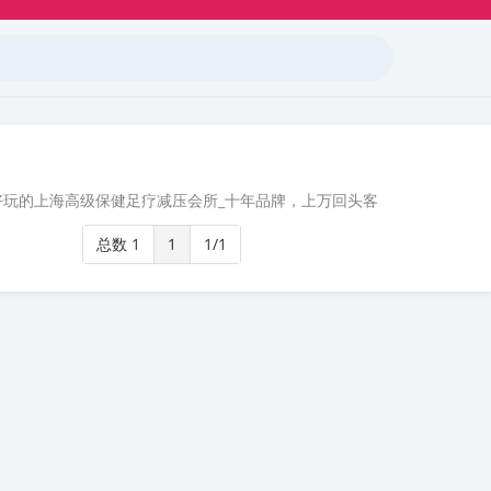
好玩的上海高级保健足疗减压会所_十年品牌，上万回头客
总数 1
1
1/1