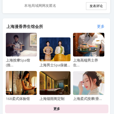
本地局域网网友匿名
上海漫香养生馆会所
更多
上海按摩spa馆
上海高端男士养
(推…
上海男士Spa保健…
生…
168柔式体验馆
上海烟雨阁定制
上海柔式按摩(香…
更多