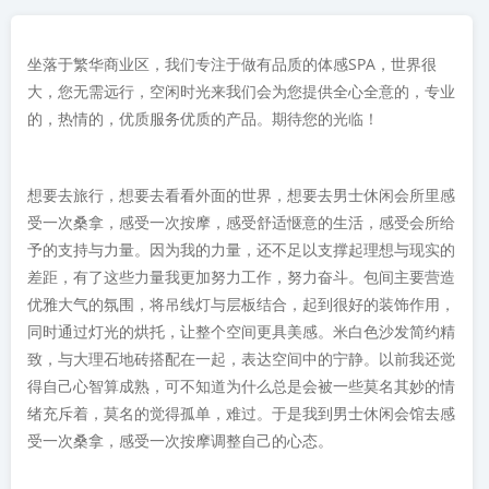
坐落于繁华商业区，我们专注于做有品质的体感SPA，世界很
大，您无需远行，空闲时光来我们会为您提供全心全意的，专业
的，热情的，优质服务优质的产品。期待您的光临！
想要去旅行，想要去看看外面的世界，想要去男士休闲会所里感
受一次桑拿，感受一次按摩，感受舒适惬意的生活，感受会所给
予的支持与力量。因为我的力量，还不足以支撑起理想与现实的
差距，有了这些力量我更加努力工作，努力奋斗。包间主要营造
优雅大气的氛围，将吊线灯与层板结合，起到很好的装饰作用，
同时通过灯光的烘托，让整个空间更具美感。米白色沙发简约精
致，与大理石地砖搭配在一起，表达空间中的宁静。以前我还觉
得自己心智算成熟，可不知道为什么总是会被一些莫名其妙的情
绪充斥着，莫名的觉得孤单，难过。于是我到男士休闲会馆去感
受一次桑拿，感受一次按摩调整自己的心态。