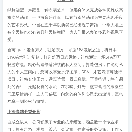
蝶舞翩跹：舞蹈是一种表演艺术，使用身体来完成各种优雅或高
难度的动作，一般有音乐伴奏，以有节奏的动作为主要表现手段
的艺术形式。中国在五千年以前就已经出现了舞蹈，中华大地上
各个民族也都有独具的民族舞蹈，为人们带来多姿多彩的视觉享
受。
香薰spa：源自东方，驻足东方，寻觅SPA发展之道，将日本
SPA秘术引进复刻，打造舒适日式风格，让您通过一场SPA即可
畅游东瀛。精心营造舒适雅致的私人空间，打造包房，在绝对私
人的个人空间内，您可以享受水疗按摩，SPA，才艺表演等独特
项目，让您专业压力，远离喧嚣，回归真我。至尊待遇，静心调
配的养生，泛起花香的水流，在纱幔、灯光、熏香营造的浪漫空
间里尽情徜徉，这人间秘境，向您的身体和心灵发出邀请，愿您
尽享一刻轻松与愉悦。
上海高端芳香开背
自成立以来，公司积累了专业的按摩经验，涵盖数十个专业项
目，拥有足浴、棋牌、茶艺、会议室、住宿等服务设施。工作人