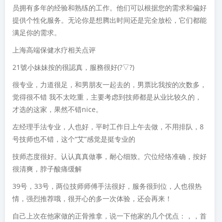
员拥有多年的经验和熟练的工作。他们可以根据您的需求和偏好
提供个性化服务。无论你是想腾出时间还是完全放松，它们都能
满足你的需求。
上海高端保健水疗相关点评
21號小妹妹按的很認真，服務很好(?▽?)
很专业，力道很足，和男朋友一起去的，男票比我按的次数多，
觉得很不错 我不太吃重，主要考虑到技师都是从业比较久的，
才选的这家，果然不错nice。
左经理手法专业，人也好，平时工作日上午去做，不用排队，8
号技师也不错，这个“艾”感觉是挺专业的
技师态度很好。认认真真做事，耐心细致。穴位经络准确，按好
很清爽，脖子酸痛缓解
39号，33号，两位技师师傅手法很好，服务很到位，人也很热
情，强烈推荐哦，很开心的多一次体验，还会再来！
自己上次在他家做的正骨推拿，说一下他家的几个优点：，，首