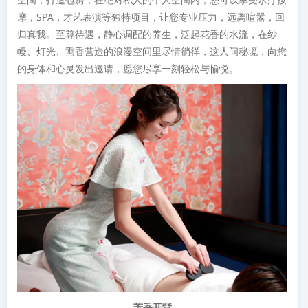
摩，SPA，才艺表演等独特项目，让您专业压力，远离喧嚣，回
归真我。至尊待遇，静心调配的养生，泛起花香的水流，在纱
幔、灯光、熏香营造的浪漫空间里尽情徜徉，这人间秘境，向您
的身体和心灵发出邀请，愿您尽享一刻轻松与愉悦。
芳香开背