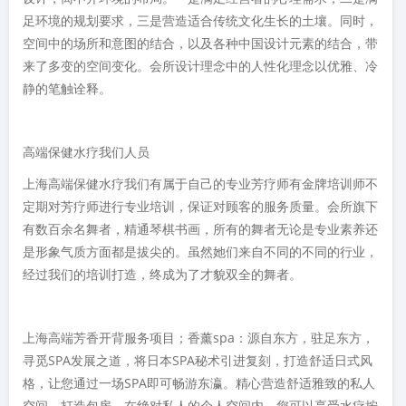
足环境的规划要求，三是营造适合传统文化生长的土壤。同时，
空间中的场所和意图的结合，以及各种中国设计元素的结合，带
来了多变的空间变化。会所设计理念中的人性化理念以优雅、冷
静的笔触诠释。
高端保健水疗我们人员
上海高端保健水疗我们有属于自己的专业芳疗师有金牌培训师不
定期对芳疗师进行专业培训，保证对顾客的服务质量。会所旗下
有数百余名舞者，精通琴棋书画，所有的舞者无论是专业素养还
是形象气质方面都是拔尖的。虽然她们来自不同的不同的行业，
经过我们的培训打造，终成为了才貌双全的舞者。
上海高端芳香开背服务项目；香薰spa：源自东方，驻足东方，
寻觅SPA发展之道，将日本SPA秘术引进复刻，打造舒适日式风
格，让您通过一场SPA即可畅游东瀛。精心营造舒适雅致的私人
空间，打造包房，在绝对私人的个人空间内，您可以享受水疗按