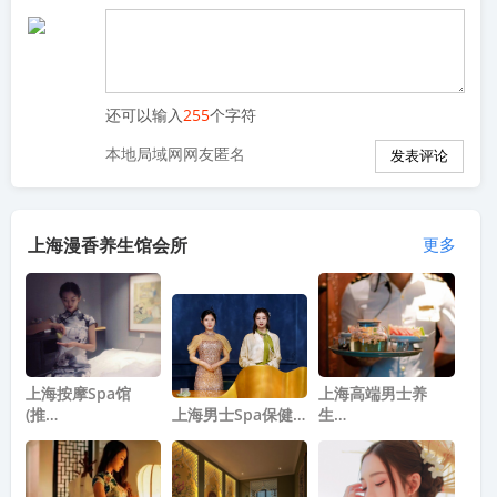
还可以输入
255
个字符
本地局域网网友匿名
上海漫香养生馆会所
更多
上海按摩spa馆
上海高端男士养
(推…
上海男士Spa保健…
生…