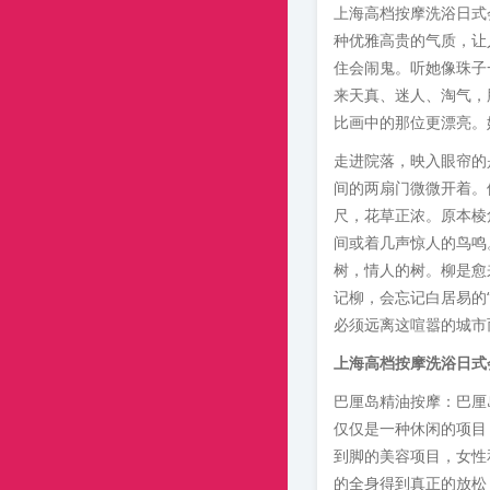
上海高档按摩洗浴日式
种优雅高贵的气质，让
住会闹鬼。听她像珠子
来天真、迷人、淘气，
比画中的那位更漂亮。
走进院落，映入眼帘的
间的两扇门微微开着。
尺，花草正浓。原本棱
间或着几声惊人的鸟鸣
树，情人的树。柳是愈
记柳，会忘记白居易的
必须远离这喧嚣的城市
上海高档按摩洗浴日式
巴厘岛精油按摩：巴厘
仅仅是一种休闲的项目
到脚的美容项目，女性
的全身得到真正的放松