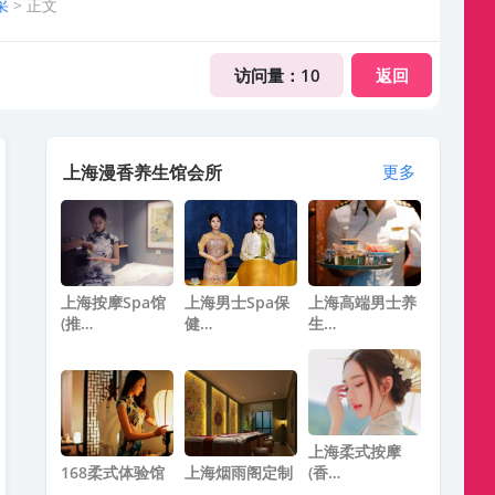
采
> 正文
访问量：
10
返回
上海漫香养生馆会所
更多
上海按摩spa馆
上海男士Spa保
上海高端男士养
(推…
健…
生…
上海柔式按摩
168柔式体验馆
上海烟雨阁定制
(香…