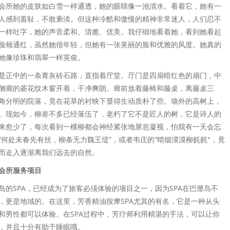
会所她的皮肤如白雪一样通透，她的眼睛像一池清水。看着它，她有一
人感到羞耻，不敢亵渎。但这种冷酷和傲慢的精神非常迷人，人们忍不
一样吐字，她的声音柔和、清脆、优美。我仔细地看着她，看到她看起
脸颊通红，虽然她很年轻，但她有一张美丽的脸和优雅的风度。她真的
她像珍珠和翡翠一样英俊。
是正中的一条青灰砖石路，直指着厅堂。厅门是四扇暗红色的扇门，中
侧廊的菱花纹木窗开着，干净爽朗。廊前放着藤椅和藤桌，离藤桌三
角分明的院落，竟在花草的衬映下显得生动质朴了些。墙外的高树上，
。现如今，柳差不多已经落伍了，老朽了它不是匠人的树，它是诗人的
来愈少了，每次看到一棵柳都会神经紧张地屏息凝视，怕我有一天会忘
“何处未春先有丝，柳条无力魏王堤”，或者韦庄的“晴烟漠漠柳毵毵"，竟
而走入逐渐离我们远去的自然。
会所服务项目
岛的SPA，已经成为了旅客必须体验的项目之一，因为SPA在巴厘岛不
，更是地域的。在这里，芳香精油按摩SPA尤其的有名，它是一种从头
和男性都可以体验。在SPA过程中，芳疗师利用精湛的手法，可以让你
，并且十分有助于睡眠哦。