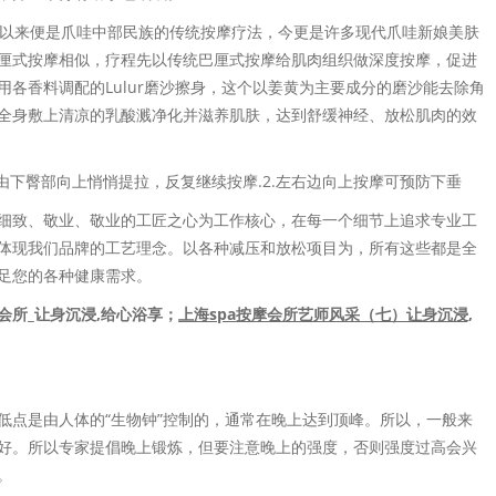
纪以来便是爪哇中部民族的传统按摩疗法，今更是许多现代爪哇新娘美肤
厘式按摩相似，疗程先以传统巴厘式按摩给肌肉组织做深度按摩，促进
用各香料调配的Lulur磨沙擦身，这个以姜黄为主要成分的磨沙能去除角
全身敷上清凉的乳酸溅净化并滋养肌肤，达到舒缓神经、放松肌肉的效
互由下臀部向上悄悄提拉，反复继续按摩.2.左右边向上按摩可预防下垂
细致、敬业、敬业的工匠之心为工作核心，在每一个细节上追求专业工
体现我们品牌的工艺理念。以各种减压和放松项目为，所有这些都是全
足您的各种健康需求。
会所_让身沉浸,给心浴享；
上海spa按摩会所艺师风采（七）让身沉浸,
低点是由人体的“生物钟”控制的，通常在晚上达到顶峰。所以，一般来
好。所以专家提倡晚上锻炼，但要注意晚上的强度，否则强度过高会兴
。