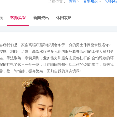
当前位置：
首页
>
养生知识
>
艺师风
境
艺师风采
新闻资讯
休闲攻略
会所我们是一家集高端底蕴和低调奢华于一身的男士休闲桑拿洗浴spa
按摩、刮痧、足道、高端水疗等多元化的服务套餐!我们的工作人员都受
湛、手法娴熟、亲切周到，业务能力和服务态度都杠杆的!会怕雅致的环
深怕打扰了这里一件一物，让你瞬间忘却生活工作的烦恼!累了，就来我
嚣，盈一眸恬静，摒弃繁杂，回归自我的真实境界!