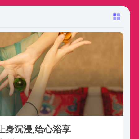
让身沉浸,给心浴享