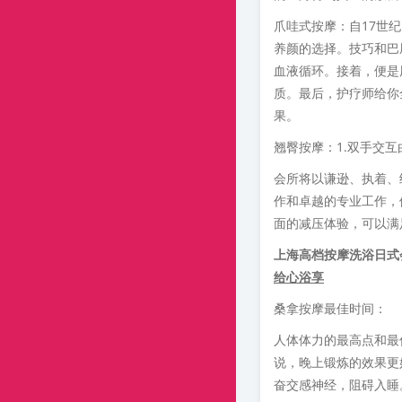
爪哇式按摩：自17世
养颜的选择。技巧和巴
血液循环。接着，便是
质。最后，护疗师给你
果。
翘臀按摩：1.双手交
会所将以谦逊、执着、
作和卓越的专业工作，
面的减压体验，可以满
上海高档按摩洗浴日式
给心浴享
桑拿按摩最佳时间：
人体体力的最高点和最
说，晚上锻炼的效果更
奋交感神经，阻碍入睡