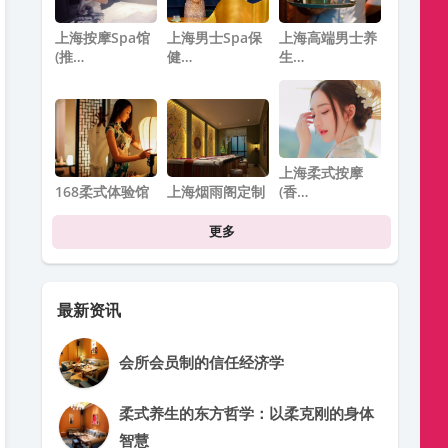
上海按摩spa馆
上海男士Spa保
上海高端男士养
(推…
健…
生…
上海柔式按摩
168柔式体验馆
上海烟雨阁定制
(香…
更多
最新资讯
会所会员制的信任经济学
柔式养生的东方哲学：以柔克刚的身体
智慧