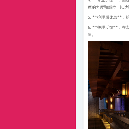
摩的力度和部位，以达
5. **护理后休息*
6. **整理反馈**
量。